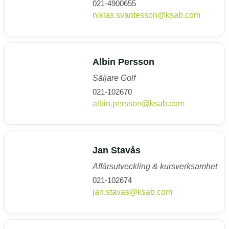
021-4900655
niklas.svantesson@ksab.com
Albin Persson
Säljare Golf
021-102670
albin.persson@ksab.com
Jan Stavås
Affärsutveckling & kursverksamhet
021-102674
jan.stavas@ksab.com