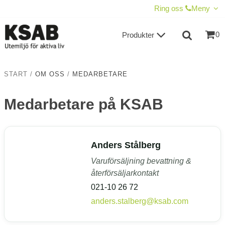
VISA VARUKORGEN
TILL KASSAN
Ring oss
Meny
0
Produkter
START
/
OM OSS
/
MEDARBETARE
Medarbetare på KSAB
Anders Stålberg
Varuförsäljning bevattning &
återförsäljarkontakt
021-10 26 72
anders.stalberg@ksab.com