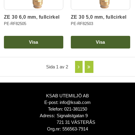
ZE 30 6,0 mm, fullcirkel
ZE 30 5,0 mm, fullcirkel
PE-RF82505
PE-RF82503
Visa
Visa
Sida 1 av 2
KSAB UTEMILJÖ AB
E-post:
info@ksab.com
Telefon:
021-381150
Adress:
Signalistgatan 9
721 31 VÄSTERÅS
Org.nr:
556563-7914