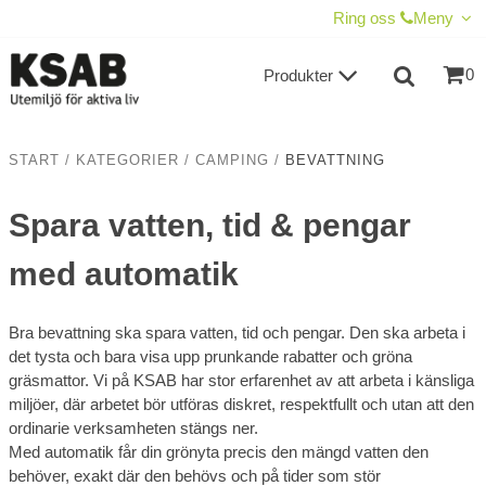
VISA VARUKORGEN
TILL KASSAN
Ring oss
Meny
0
Produkter
START
/
KATEGORIER
/
CAMPING
/
BEVATTNING
Spara vatten, tid & pengar
med automatik
Bra bevattning ska spara vatten, tid och pengar. Den ska arbeta i
det tysta och bara visa upp prunkande rabatter och gröna
gräsmattor. Vi på KSAB har stor erfarenhet av att arbeta i känsliga
miljöer, där arbetet bör utföras diskret, respektfullt och utan att den
ordinarie verksamheten stängs ner.
Med automatik får din grönyta precis den mängd vatten den
behöver, exakt där den behövs och på tider som stör