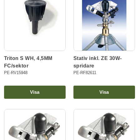
Stativ inkl. ZE 30W-
Triton S WH, 4,5MM
spridare
FC/sektor
PE-RF82611
PE-RV15948
Visa
Visa