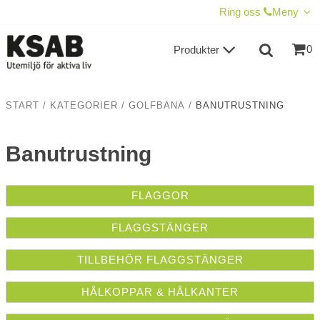
VISA VARUKORGEN
TILL KASSAN
Ring oss
Meny
0
Produkter
START
/
KATEGORIER
/
GOLFBANA
/
BANUTRUSTNING
Banutrustning
FLAGGOR
FLAGGSTÄNGER
TILLBEHÖR FLAGGSTÄNGER
HÅLKOPPAR & HÅLKANTER