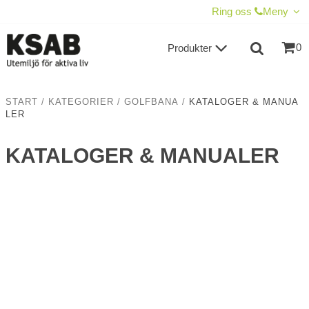
VISA VARUKORGEN
TILL KASSAN
Ring oss
Meny
0
Produkter
START
/
KATEGORIER
/
GOLFBANA
/
KATALOGER & MANUA
LER
KATALOGER & MANUALER