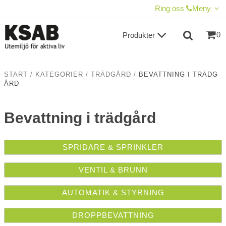
VISA VARUKORGEN
TILL KASSAN
Ring oss
Meny
0
Produkter
START
/
KATEGORIER
/
TRÄDGÅRD
/
BEVATTNING I TRÄDG
ÅRD
Bevattning i trädgård
SPRIDARE & SPRINKLER
VENTIL & BRUNN
AUTOMATIK & STYRNING
DROPPBEVATTNING