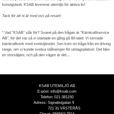
konstgräset. KSAB levererar utemiljö för aktiva liv!
Tack för att ni är med oss på resan!
* Vad "KSAB" står för? Svaret på den frågan är "Kärnkraftservice
AB", för det var så vi startade en gång på 80-talet: Vi servade
kärnkraftverk med svetstjänster. Sen kom en fråga från en driving
range, om vi kunde svetsa stålramper för utslagsplatser. Det blev
en storsäljare, och på den vägen är det....
KSAB UTEMILJÖ AB
E-post:
info@ksab.com
Telefon:
021-381150
Adress:
Signalistgatan 9
721 31 VÄSTERÅS
Org.nr:
556563-7914