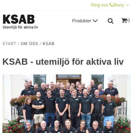
VISA VARUKORGEN
TILL KASSAN
Ring oss
Meny
0
Produkter
START
/
OM OSS
/
KSAB
KSAB - utemiljö för aktiva liv