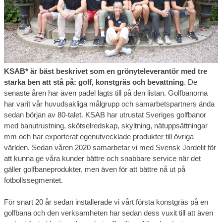
KSAB* är bäst beskrivet som en grönyteleverantör med tre
starka ben att stå på: golf, konstgräs och bevattning
. De
senaste åren har även padel lagts till på den listan. Golfbanorna
har varit vår huvudsakliga målgrupp och samarbetspartners ända
sedan början av 80-talet. KSAB har utrustat Sveriges golfbanor
med banutrustning, skötselredskap, skyltning, nätuppsättningar
mm och har exporterat egenutvecklade produkter till övriga
världen. Sedan våren 2020 samarbetar vi med Svensk Jordelit för
att kunna ge våra kunder bättre och snabbare service när det
gäller golfbaneprodukter, men även för att bättre nå ut på
fotbollssegmentet.
För snart 20 år sedan installerade vi vårt första konstgräs på en
golfbana och den verksamheten har sedan dess vuxit till att även