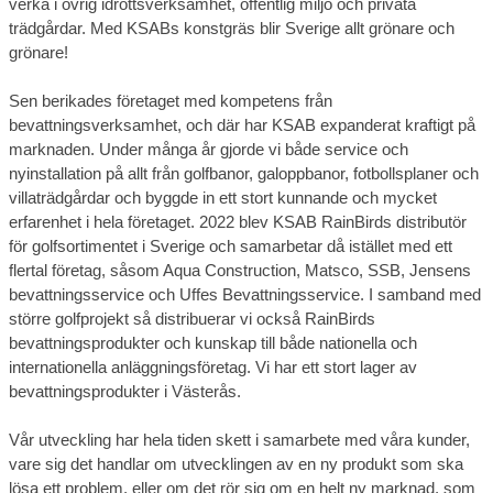
verka i övrig idrottsverksamhet, offentlig miljö och privata
trädgårdar. Med KSABs konstgräs blir Sverige allt grönare och
grönare!
Sen berikades företaget med kompetens från
bevattningsverksamhet, och där har KSAB expanderat kraftigt på
marknaden. Under många år gjorde vi både service och
nyinstallation på allt från golfbanor, galoppbanor, fotbollsplaner och
villaträdgårdar och byggde in ett stort kunnande och mycket
erfarenhet i hela företaget. 2022 blev KSAB RainBirds distributör
för golfsortimentet i Sverige och samarbetar då istället med ett
flertal företag, såsom Aqua Construction, Matsco, SSB, Jensens
bevattningsservice och Uffes Bevattningsservice. I samband med
större golfprojekt så distribuerar vi också RainBirds
bevattningsprodukter och kunskap till både nationella och
internationella anläggningsföretag. Vi har ett stort lager av
bevattningsprodukter i Västerås.
Vår utveckling har hela tiden skett i samarbete med våra kunder,
vare sig det handlar om utvecklingen av en ny produkt som ska
lösa ett problem, eller om det rör sig om en helt ny marknad, som