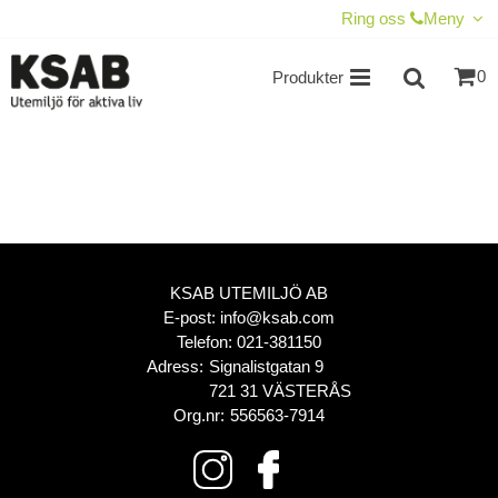
VISA VARUKORGEN
TILL KASSAN
Ring oss
Meny
0
Produkter
KSAB UTEMILJÖ AB
E-post:
info@ksab.com
Telefon:
021-381150
Adress:
Signalistgatan 9
721 31 VÄSTERÅS
Org.nr:
556563-7914