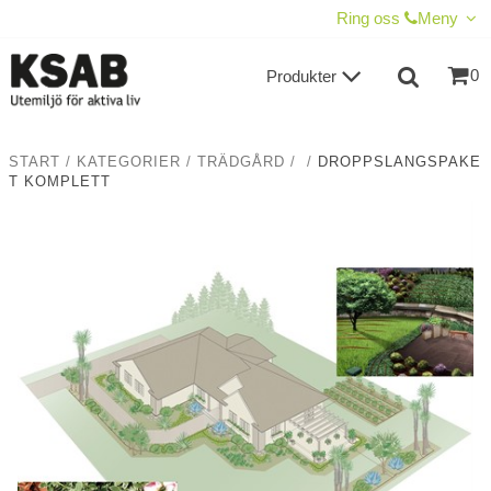
VISA VARUKORGEN
TILL KASSAN
Ring oss
Meny
0
Produkter
START
/
KATEGORIER
/
TRÄDGÅRD
/
/
DROPPSLANGSPAKE
T KOMPLETT