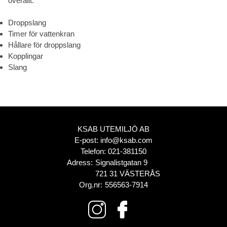
överallt:
Droppslang
Timer för vattenkran
Hållare för droppslang
Kopplingar
Slang
KSAB UTEMILJÖ AB
E-post:
info@ksab.com
Telefon:
021-381150
Adress:
Signalistgatan 9
721 31 VÄSTERÅS
Org.nr:
556563-7914