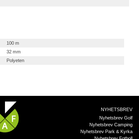
100 m
32 mm
Polyeten
NYHETSBREV
Nyhetsbrev Golf
Nyhetsbrev Camping
Nyhetsbrev Park & Kyrka
Nyhetsbrev Fotboll