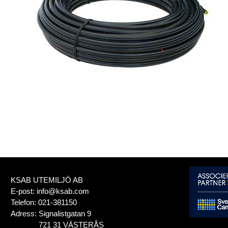
KSAB UTEMILJÖ AB
E-post:
info@ksab.com
Telefon:
021-381150
Adress:
Signalistgatan 9
721 31 VÄSTERÅS