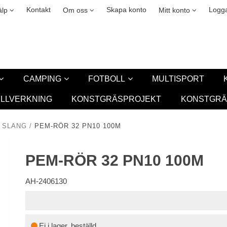
okies
Leasing
New
Kontakt
Skapa konto
Logga
älp
Om oss
Mitt konto
CAMPING
FOTBOLL
MULTISPORT
ILLVERKNING
KONSTGRÄSPROJEKT
KONSTGRÄ
SLANG
/
PEM-RÖR 32 PN10 100M
PEM-RÖR 32 PN10 100M
AH-2406130
Ej i lager, beställd