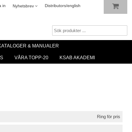
VISA VARUKORGEN
TILL KASSAN
sletter
 in
Distributors/english
Nyhetsbrev
KATALOGER & MANUALER
S
VÅRA TOPP-20
KSAB AKADEMI
Ring för pris