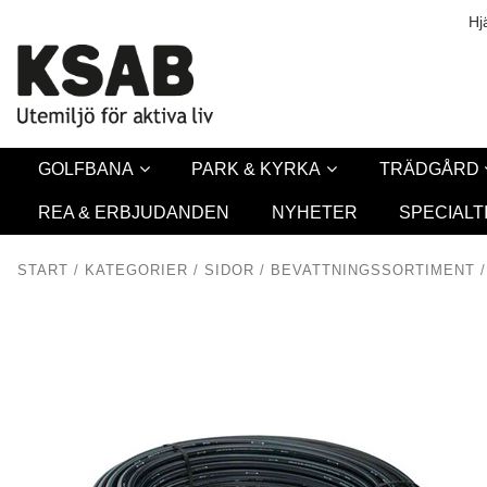
Säkerhet & Co
Hj
GOLFBANA
PARK & KYRKA
TRÄDGÅRD
REA & ERBJUDANDEN
NYHETER
SPECIALT
START
/
KATEGORIER
/
SIDOR
/
BEVATTNINGSSORTIMENT
/