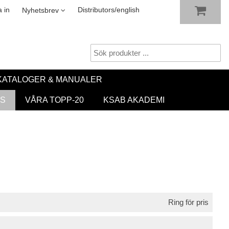
VISA VARUKORGEN
TILL KASSAN
sletter
 in
Distributors/english
Nyhetsbrev
KATALOGER & MANUALER
S
VÅRA TOPP-20
KSAB AKADEMI
Ring för pris