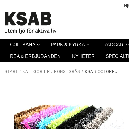
Säkerhet & Co
Hj
GOLFBANA
PARK & KYRKA
TRÄDGÅRD
REA & ERBJUDANDEN
NYHETER
SPECIALT
START
/
KATEGORIER
/
KONSTGRÄS
/
KSAB COLORFUL