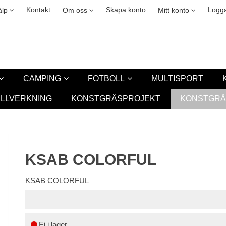
okies
Leasing
New
Kontakt
Skapa konto
Logga
älp
Om oss
Mitt konto
CAMPING
FOTBOLL
MULTISPORT
ILLVERKNING
KONSTGRÄSPROJEKT
KONSTGRÄ
KSAB COLORFUL
KSAB COLORFUL
Ej i lager