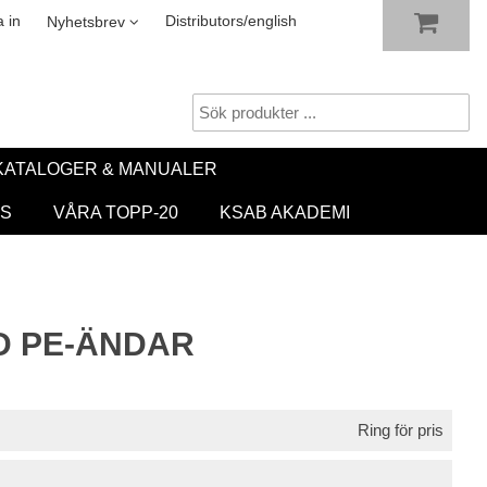
VISA VARUKORGEN
TILL KASSAN
sletter
 in
Distributors/english
Nyhetsbrev
KATALOGER & MANUALER
S
VÅRA TOPP-20
KSAB AKADEMI
D PE-ÄNDAR
Ring för pris