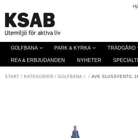
Säkerhet & Co
Hj
GOLFBANA
PARK & KYRKA
TRÄDGÅRD
REA & ERBJUDANDEN
NYHETER
SPECIALT
START
/
KATEGORIER
/
GOLFBANA
/
/
AVK SLUSSVENTIL 1