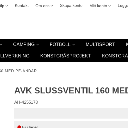
okies
Leasing
New
Kontakt
Skapa konto
Logga
älp
Om oss
Mitt konto
CAMPING
FOTBOLL
MULTISPORT
ILLVERKNING
KONSTGRÄSPROJEKT
KONSTGRÄ
60 MED PE-ÄNDAR
AVK SLUSSVENTIL 160 ME
AH-4255178
Ej i lager