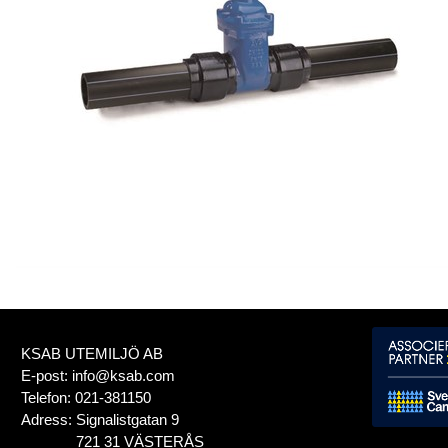
KSAB UTEMILJÖ AB
E-post:
info@ksab.com
Telefon:
021-381150
Adress:
Signalistgatan 9
721 31 VÄSTERÅS